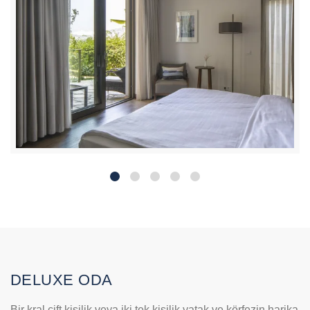
DELUXE ODA
Bir kral çift kişilik veya iki tek kişilik yatak ve körfezin harika