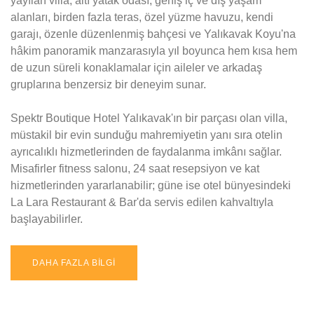
yayılan villa; altı yatak odası, geniş iç ve dış yaşam
alanları, birden fazla teras, özel yüzme havuzu, kendi
garajı, özenle düzenlenmiş bahçesi ve Yalıkavak Koyu'na
hâkim panoramik manzarasıyla yıl boyunca hem kısa hem
de uzun süreli konaklamalar için aileler ve arkadaş
gruplarına benzersiz bir deneyim sunar.
Spektr Boutique Hotel Yalıkavak'ın bir parçası olan villa,
müstakil bir evin sunduğu mahremiyetin yanı sıra otelin
ayrıcalıklı hizmetlerinden de faydalanma imkânı sağlar.
Misafirler fitness salonu, 24 saat resepsiyon ve kat
hizmetlerinden yararlanabilir; güne ise otel bünyesindeki
La Lara Restaurant & Bar'da servis edilen kahvaltıyla
başlayabilirler.
DAHA FAZLA BİLGİ